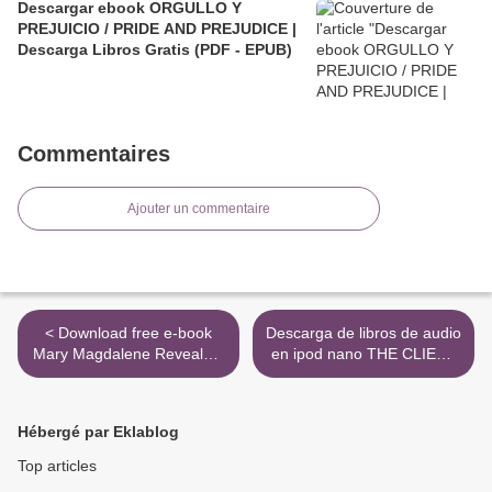
Descargar ebook ORGULLO Y
PREJUICIO / PRIDE AND PREJUDICE |
Descarga Libros Gratis (PDF - EPUB)
Commentaires
Ajouter un commentaire
< Download free e-book
Descarga de libros de audio
Mary Magdalene Revealed:
en ipod nano THE CLIENT
The First Apostle, Her
(1º BACHILLERATO) de
Feminist Gospel & the
JOHN GRISHAM PDF PDB
Christianity We Haven't
FB2 9789963469130 >
Hébergé par Eklablog
Tried Yet by Meggan
Watterson English version
Top articles
9781401954901 MOBI