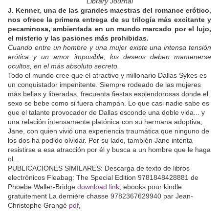
Library Journal
J. Kenner, una de las grandes maestras del romance erótico,
nos ofrece la primera entrega de su trilogía más excitante y
pecaminosa, ambientada en un mundo marcado por el lujo,
el misterio y las pasiones más prohibidas.
Cuando entre un hombre y una mujer existe una intensa tensión
erótica y un amor imposible, los deseos deben mantenerse
ocultos, en el más absoluto secreto.
Todo el mundo cree que el atractivo y millonario Dallas Sykes es
un conquistador impenitente. Siempre rodeado de las mujeres
más bellas y liberadas, frecuenta fiestas esplendorosas donde el
sexo se bebe como si fuera champán. Lo que casi nadie sabe es
que el talante provocador de Dallas esconde una doble vida... y
una relación intensamente platónica con su hermana adoptiva,
Jane, con quien vivió una experiencia traumática que ninguno de
los dos ha podido olvidar. Por su lado, también Jane intenta
resistirse a esa atracción por él y busca a un hombre que le haga
ol...
PUBLICACIONES SIMILARES: Descarga de texto de libros
electrónicos Fleabag: The Special Edition 9781848428881 de
Phoebe Waller-Bridge
download link
, ebooks pour kindle
gratuitement La dernière chasse 9782367629940 par Jean-
Christophe Grangé
pdf
,