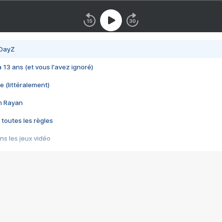
 DayZ
 a 13 ans (et vous l'avez ignoré)
e (littéralement)
im Rayan
 toutes les règles
s les jeux vidéo
us choquant de Rockstar ? - Le scandale BULLY
e plus moche de Steam
du RÊVE tourne au CAUCHEMAR
pendant 8 heures