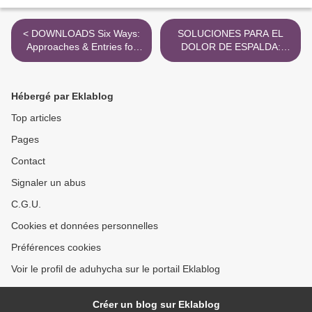
< DOWNLOADS Six Ways:
SOLUCIONES PARA EL
Approaches & Entries for
DOLOR DE ESPALDA:
Practical Magic
METODOS
CONVENCIONALES Y TER
APAIAS ALTERNATIVAS
Hébergé par Eklablog
PARA PREVENIR Y
COMBATIR DE FORMA
Top articles
RAPIDA Y SEGURA LOS
Pages
DOLORES DORSALES Y
LUMBARES ANDREW
Contact
ROWLING ePub gratis >
Signaler un abus
C.G.U.
Cookies et données personnelles
Préférences cookies
Voir le profil de aduhycha sur le portail Eklablog
Créer un blog sur Eklablog