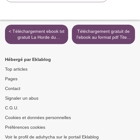
< Téléchargement ebook txt
Téléchargement gratuit de
gratuit La Horde du
l'ebook au format pdf Titeuf
Contrevent (Litterature
Tome 10 >
Francaise) par Alain
Damasio 9782370490001
Hébergé par Eklablog
Top articles
Pages
Contact
Signaler un abus
C.G.U.
Cookies et données personnelles
Préférences cookies
Voir le profil de aduhycha sur le portail Eklablog