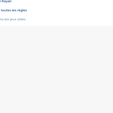
im Rayan
 toutes les règles
s les jeux vidéo
us choquant de Rockstar ? - Le scandale BULLY
e plus moche de Steam
du RÊVE tourne au CAUCHEMAR
pendant 8 heures
it… à tort
umiliés par un jeu vidéo
ire - Final Fantasy 8
ti un empire - Age of Empires
story DOFUS
tard, il crée l'un des pires jeux de tous les temps, MindsEye.