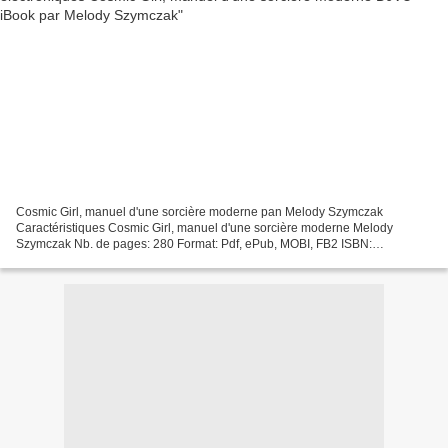
Cosmic Girl, manuel d'une sorcière moderne pan Melody Szymczak
Caractéristiques Cosmic Girl, manuel d'une sorcière moderne Melody
Szymczak Nb. de pages: 280 Format: Pdf, ePub, MOBI, FB2 ISBN:
9782016277461 Editeur: Hachette Pratique Date de parution:...