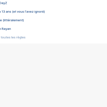
 DayZ
 a 13 ans (et vous l'avez ignoré)
e (littéralement)
im Rayan
 toutes les règles
s les jeux vidéo
us choquant de Rockstar ? - Le scandale BULLY
e plus moche de Steam
du RÊVE tourne au CAUCHEMAR
pendant 8 heures
it… à tort
umiliés par un jeu vidéo
ire - Final Fantasy 8