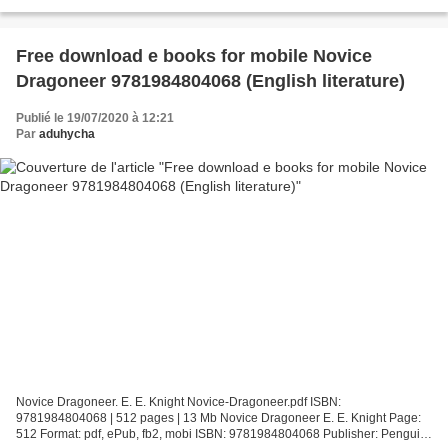
9788497786386 Editorial: S.A. SGEL. SOCIEDAD GENERAL ESPAÑOLA
DE LIBRERIA Año...
Free download e books for mobile Novice
Dragoneer 9781984804068 (English literature)
Publié le 19/07/2020 à 12:21
Par
aduhycha
Novice Dragoneer. E. E. Knight Novice-Dragoneer.pdf ISBN:
9781984804068 | 512 pages | 13 Mb Novice Dragoneer E. E. Knight Page:
512 Format: pdf, ePub, fb2, mobi ISBN: 9781984804068 Publisher: Penguin